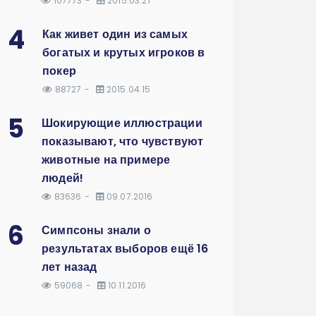
107773
2015.03.21
4
Как живет один из самых
богатых и крутых игроков в
покер
88727
2015.04.15
5
Шокирующие иллюстрации
показывают, что чувствуют
животные на примере
людей!
83636
09.07.2016
6
Симпсоны знали о
результатах выборов ещё 16
лет назад
59068
10.11.2016