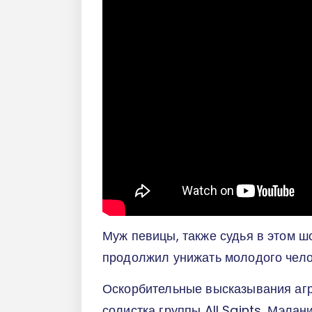
Муж певицы, также судья в этом шо
продолжил унижать молодого челов
Оскорбительные высказывания аг
солистка группы All Saints, Мэлани