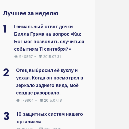
Лучшее за неделю
1
Гениальный ответ дочки
Билла Грэма на вопрос «Как
Бог мог позволить случиться
событиям 11 сентября?»
540857
2015.07.31
2
Отец выбросил её куклу и
уехал. Когда он посмотрел в
зеркало заднего вида, моё
сердце разорвало.
179804
2015.07.18
3
10 защитных систем нашего
организма