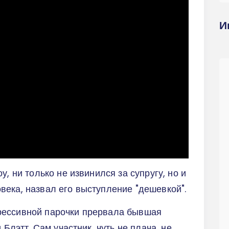
И
у, ни только не извинился за супругу, но и
ека, назвал его выступление "дешевкой".
рессивной парочки прервала бывшая
 Блэтт. Сам участник, чуть не плача, не