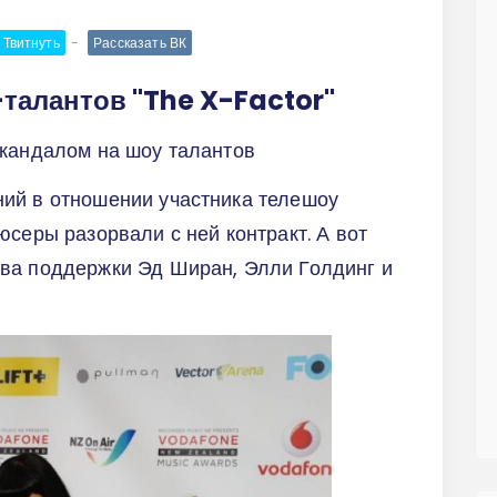
Твитнуть
Рассказать ВК
-талантов "The X-Factor"
скандалом на шоу талантов
ий в отношении участника телешоу
юсеры разорвали с ней контракт. А вот
ва поддержки Эд Ширан, Элли Голдинг и