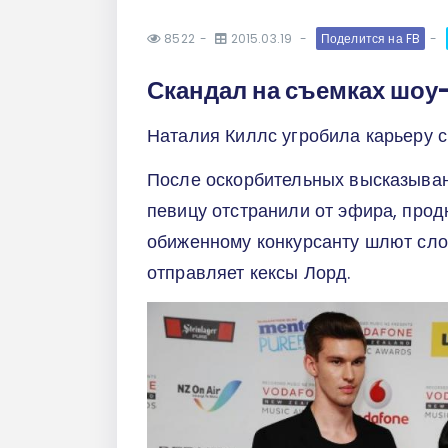
8522
2015.03.19
Поделится на FB
Скандал на съемках шоу
Наталия Киллс угробила карьеру 
После оскорбительных высказыван
певицу отстранили от эфира, прод
обиженному конкурсанту шлют сло
отправляет кексы Лорд.