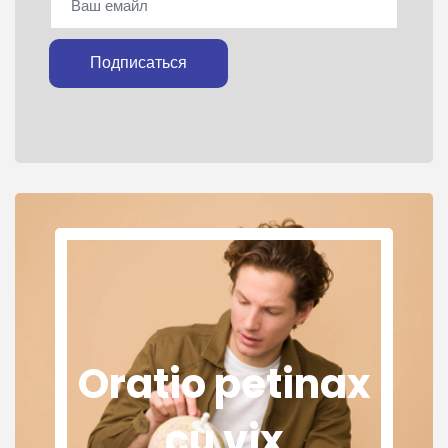
Подписаться
Oratio petinax
cu vix