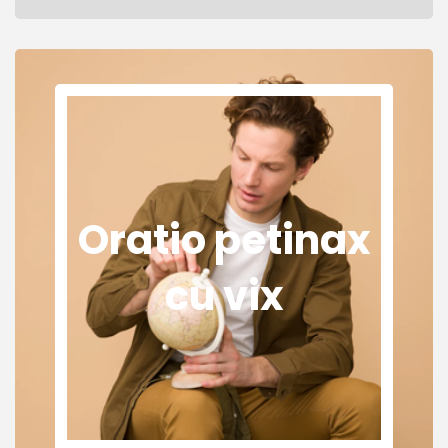
Oratio petinax
cu vix