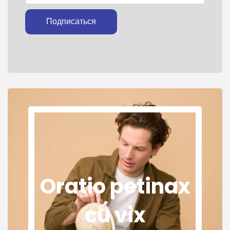
Подписаться
Oratio petinax
cu vix