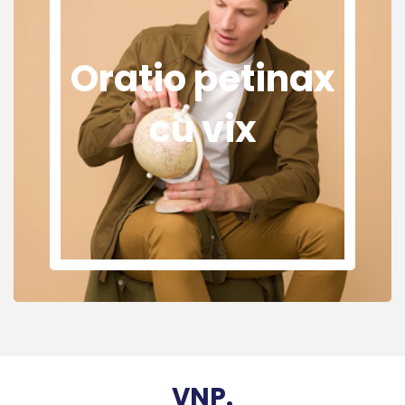
Oratio petinax
cu vix
VNP.