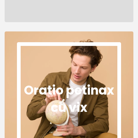
Oratio petinax
cu vix