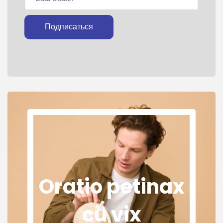
Подписаться
Oratio petinax
cu vix