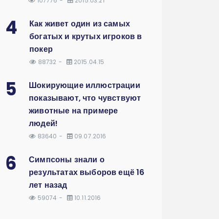
107776
2015.03.21
4
Как живет один из самых
богатых и крутых игроков в
покер
88732
2015.04.15
5
Шокирующие иллюстрации
показывают, что чувствуют
животные на примере
людей!
83640
09.07.2016
6
Симпсоны знали о
результатах выборов ещё 16
лет назад
59074
10.11.2016