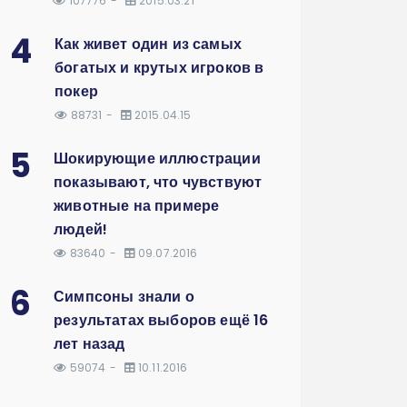
107776
2015.03.21
4
Как живет один из самых
богатых и крутых игроков в
покер
88731
2015.04.15
5
Шокирующие иллюстрации
показывают, что чувствуют
животные на примере
людей!
83640
09.07.2016
6
Симпсоны знали о
результатах выборов ещё 16
лет назад
59074
10.11.2016