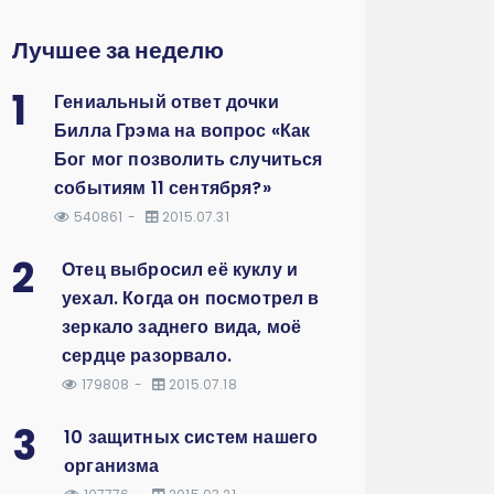
Лучшее за неделю
1
Гениальный ответ дочки
Билла Грэма на вопрос «Как
Бог мог позволить случиться
событиям 11 сентября?»
540861
2015.07.31
2
Отец выбросил её куклу и
уехал. Когда он посмотрел в
зеркало заднего вида, моё
сердце разорвало.
179808
2015.07.18
3
10 защитных систем нашего
организма