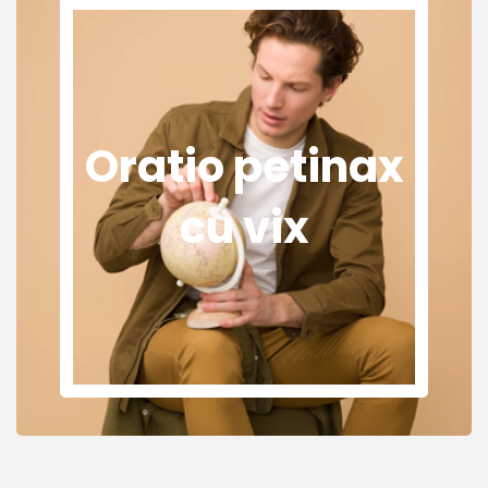
Oratio petinax
cu vix