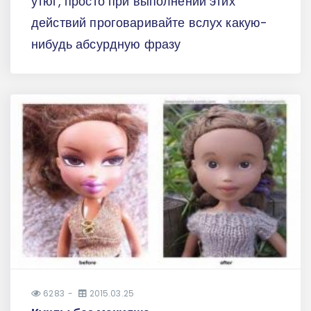
утюг, просто при выполнении этих
действий проговаривайте вслух какую-
нибудь абсурдную фразу
6283
2015.03.25