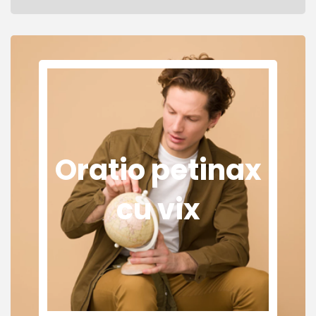
Oratio petinax
cu vix