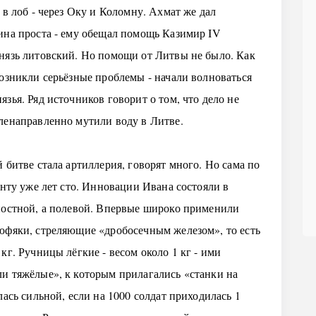
 в лоб - через Оку и Коломну. Ахмат же дал
ина проста - ему обещал помощь Казимир IV
нязь литовский. Но помощи от Литвы не было. Как
возникли серьёзные проблемы - начали волноваться
зья. Ряд источников говорит о том, что дело не
ленаправленно мутили воду в Литве.
 битве стала артиллерия, говорят много. Но сама по
енту уже лет сто. Инновации Ивана состояли в
постной, а полевой. Впервые широко применили
юфяки, стреляющие «дробосечным железом», то есть
кг. Ручницы лёгкие - весом около 1 кг - ими
и тяжёлые», к которым прилагались «станки на
лась сильной, если на 1000 солдат приходилась 1