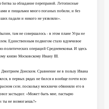
 битва за обладание переправой. Летописные
елами и пищальми много поганых побили, и без
аших падали и никого не уязвляли».
ылин, там не совершалось - в этом плане Угра не
полем. Единственным подвигом стало вдумчивое
о-политических операций Средневековья. И здесь
ому князю Московскому Ивану III.
 Дмитрием Донским. Сравнение не в пользу Ивана
ялся, в первых рядах не бился и вообще почти всю
расном селе, поскольку москвичи обвиняли его в
вовсе застыдил: «Может быть мне, пастырю
ли ты не возмогаешь?»