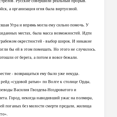
ыстрелов. Русские совершили реальный прорыв.
ск, а организация огня была виртуозной.
зшая Угра и впрямь могла ему сильно помочь. У
жиданных местах, была масса возможностей. Идти
 грабежом окрестностей - выбор широк. И никакие
гли бы ей в этом помешать. Но этого не случилось.
 отошли от берега, а потом и вовсе бежали.
естие - возвращаться ему было уже некуда.
 рейд «судовой ратью» по Волге к столице Орды,
оеводы Василия Гвоздева-Ноздроватого и
ета. Город, некогда наводивший ужас на полмира,
етей поганых без милости смерти предали, жилища
то».