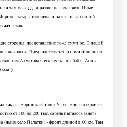
вели там месяц да и разошлись восвояси. Иные
ороз» - татары откочевали на юг только по той
 и жестокая.
щие стороны, представление тоже смутное. С нашей
 ли колокольня. Предводителя татар помнят лишь по
псевдоним Ахматова в его честь - прабабка Анны
Ахмату.
 как раз морозов: «Станет Угра - много откроется
стью от 100 до 200 тыс. сабель пыталось занять
а (ныне село Палатки) - фронт длиной в 60 км. Там