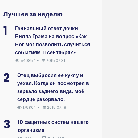
Лучшее за неделю
1
Гениальный ответ дочки
Билла Грэма на вопрос «Как
Бог мог позволить случиться
событиям 11 сентября?»
540857
2015.07.31
2
Отец выбросил её куклу и
уехал. Когда он посмотрел в
зеркало заднего вида, моё
сердце разорвало.
179804
2015.07.18
3
10 защитных систем нашего
организма