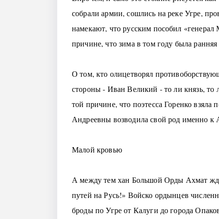
собрали армии, сошлись на реке Угре, про
намекают, что русским пособил «генерал М
причине, что зима в том году была ранняя
О том, кто олицетворял противоборствую
стороны - Иван Великий - то ли князь, то
той причине, что поэтесса Горенко взяла 
Андреевны возводила свой род именно к 
Малой кровью
А между тем хан Большой Орды Ахмат ждал
путей на Русь!» Войско ордынцев численно
броды по Угре от Калуги до города Опаков