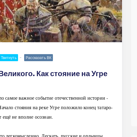
Твитнуть
Рассказать ВК
еликого. Как стояние на Угре
ошло самое важное событие отечественной истории -
Начало стояния на реке Угре положило конец татаро-
т ещё не вполне осознан.
-то легкомысленно. Дескать, русские и ордынцы