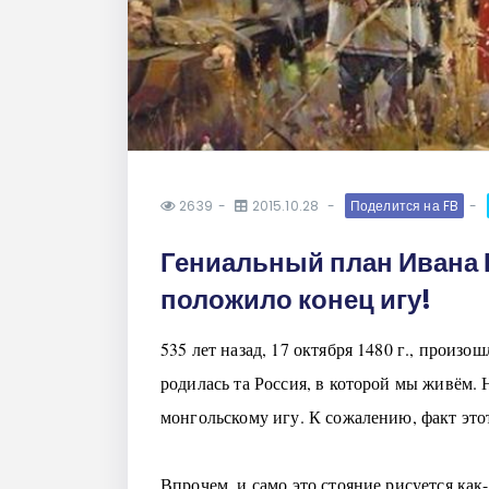
2639
2015.10.28
Поделится на FB
Гениальный план Ивана В
положило конец игу!
535 лет назад, 17 октября 1480 г., произ
родилась та Россия, в которой мы живём. 
монгольскому игу. К сожалению, факт это
Впрочем, и само это стояние рисуется как