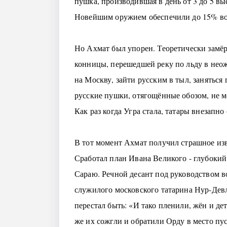
пушка, производившая в день от 3 до 5 в
Новейшим оружием обеспечили до 15% вой
Но Ахмат был упорен. Теоретически замёр
конницы, перешедшей реку по льду в нео
на Москву, зайти русским в тыл, заняться
русские пушки, отягощённые обозом, не мо
Как раз когда Угра стала, татары внезапно
В тот момент Ахмат получил страшное изв
Сработал план Ивана Великого - глубокий
Сараю. Речной десант под руководством в
служилого московского татарина Нур-Девл
перестал быть: «И тако пленили, жён и д
же их сожгли и обратили Орду в место пус