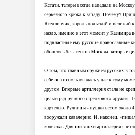
Кстати, татары всегда нападали на Москву
серьёзного крюка к западу. Почему? Прич
Ягеллончик, король польский и великий к
назло, именно в этот момент у Казимира 
подвластные ему русские православные кня
обошлось без агентов Москвы, которые це
О том, что главным оружием русских в той
себе она использовалась у нас к тому мом
другом. Впервые артиллерия стала не кре
целый ряд ручного стрелкового оружия. Т
картечью. Ручницы - пушки весом около 4 
вооружали кавалерию. И, наконец, «пищал
колёсах». Для той эпохи артиллерия счита