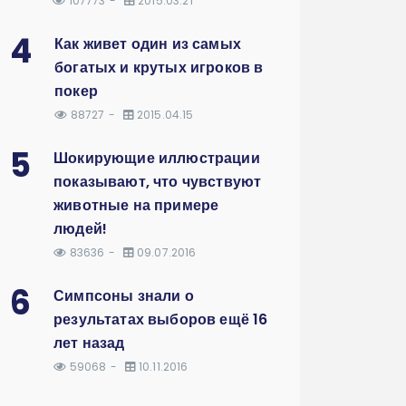
107773
2015.03.21
4
Как живет один из самых
богатых и крутых игроков в
покер
88727
2015.04.15
5
Шокирующие иллюстрации
показывают, что чувствуют
животные на примере
людей!
83636
09.07.2016
6
Симпсоны знали о
результатах выборов ещё 16
лет назад
59068
10.11.2016