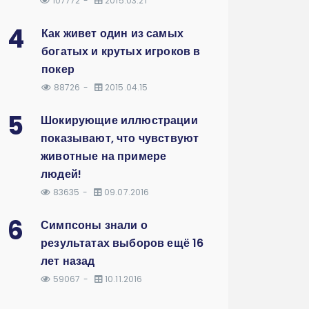
107772
2015.03.21
4
Как живет один из самых
богатых и крутых игроков в
покер
88726
2015.04.15
5
Шокирующие иллюстрации
показывают, что чувствуют
животные на примере
людей!
83635
09.07.2016
6
Симпсоны знали о
результатах выборов ещё 16
лет назад
59067
10.11.2016