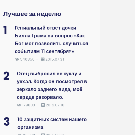
Лучшее за неделю
1
Гениальный ответ дочки
Билла Грэма на вопрос «Как
Бог мог позволить случиться
событиям 11 сентября?»
540856
2015.07.31
2
Отец выбросил её куклу и
уехал. Когда он посмотрел в
зеркало заднего вида, моё
сердце разорвало.
179803
2015.07.18
3
10 защитных систем нашего
организма