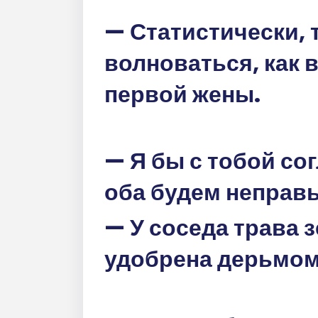
— Статистически, 
волноваться, как 
первой жены.
— Я бы с тобой со
оба будем неправ
— У соседа трава з
удобрена дерьмом