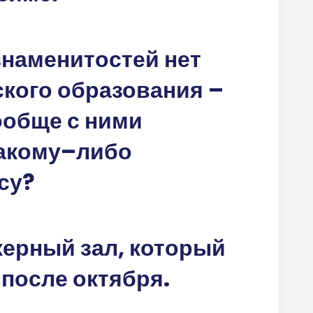
знаменитостей нет
ского образования –
вообще с ними
какому–либо
су?
жерный зал, который
 после октября.