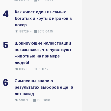
107773
2015.03.21
4
Как живет один из самых
богатых и крутых игроков в
покер
88729
2015.04.15
5
Шокирующие иллюстрации
показывают, что чувствуют
животные на примере
людей!
83638
09.07.2016
6
Симпсоны знали о
результатах выборов ещё 16
лет назад
59071
10.11.2016