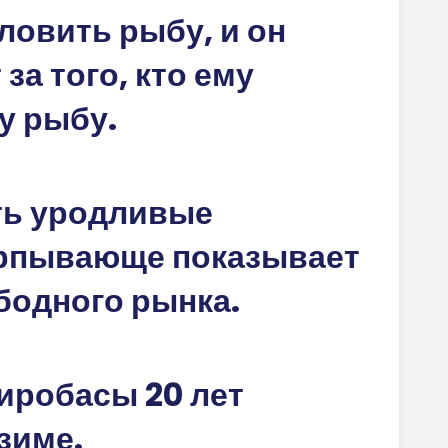
ловить рыбу, и он
за того, кто ему
у рыбу.
сть уродливые
ерпывающе показывает
бодного рынка.
иробасы 20 лет
зиме.