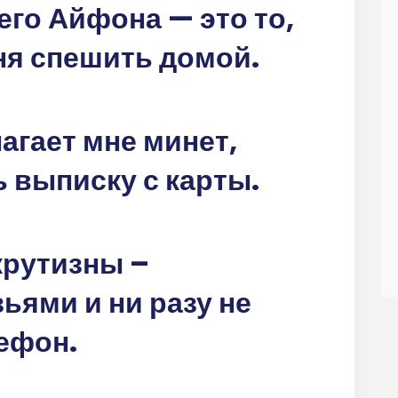
го Айфона — это то,
ня спешить домой.
агает мне минет,
ь выписку с карты.
крутизны –
ьями и ни разу не
ефон.