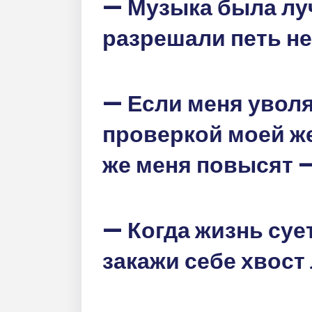
— Музыка была луч
разрешали петь н
— Если меня уволя
проверкой моей же
же меня повысят –
— Когда жизнь суе
закажи себе хвост 