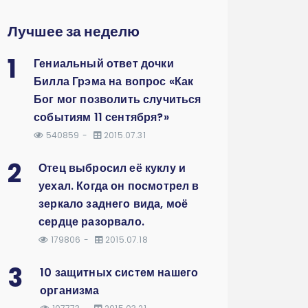
Лучшее за неделю
1
Гениальный ответ дочки
Билла Грэма на вопрос «Как
Бог мог позволить случиться
событиям 11 сентября?»
540859
2015.07.31
2
Отец выбросил её куклу и
уехал. Когда он посмотрел в
зеркало заднего вида, моё
сердце разорвало.
179806
2015.07.18
3
10 защитных систем нашего
организма