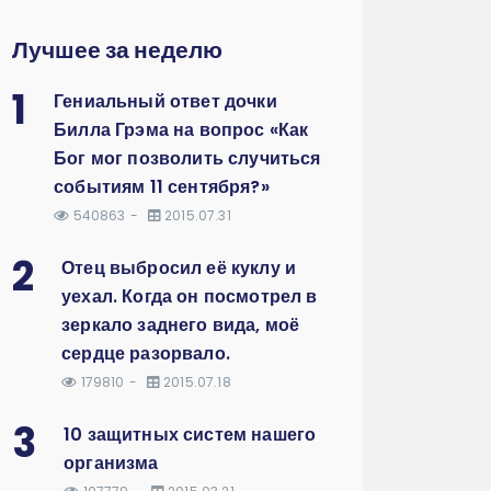
Лучшее за неделю
1
Гениальный ответ дочки
Билла Грэма на вопрос «Как
Бог мог позволить случиться
событиям 11 сентября?»
540863
2015.07.31
2
Отец выбросил её куклу и
уехал. Когда он посмотрел в
зеркало заднего вида, моё
сердце разорвало.
179810
2015.07.18
3
10 защитных систем нашего
организма