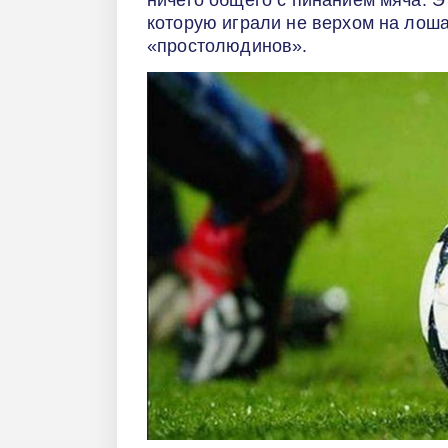
ничего общего с пинанием мяча. Э
которую играли не верхом на лошад
«простолюдинов».