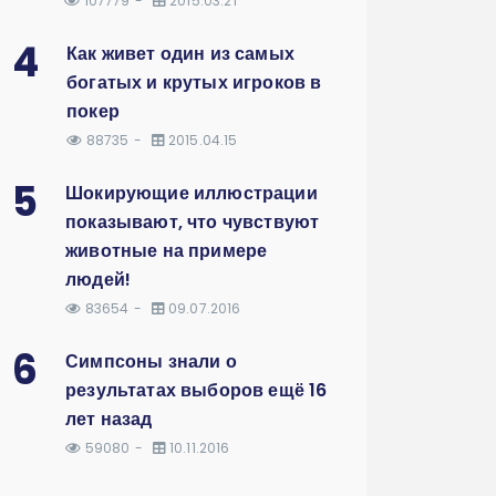
107779
2015.03.21
4
Как живет один из самых
богатых и крутых игроков в
покер
88735
2015.04.15
5
Шокирующие иллюстрации
показывают, что чувствуют
животные на примере
людей!
83654
09.07.2016
6
Симпсоны знали о
результатах выборов ещё 16
лет назад
59080
10.11.2016