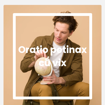
Oratio petinax
cu vix