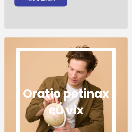
Oratio petinax
cu vix