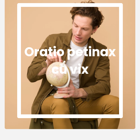
Oratio petinax
cu vix