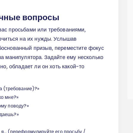
очные вопросы
ас просьбами или требованиями,
ючиться на их нужды. Услышав
боснованный призыв, переместите фокус
на манипулятора. Задайте ему несколько
но, обладает ли он хоть какой-то
ба (требование)?»
ко мне?»
ому поводу?»
ждаешь?»
 я… (переформулируйте его просьбу /