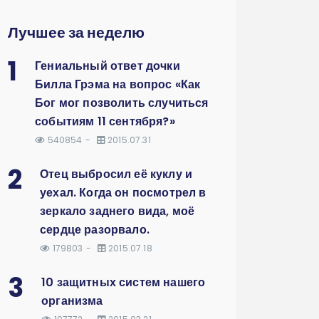
Лучшее за неделю
1
Гениальный ответ дочки
Билла Грэма на вопрос «Как
Бог мог позволить случиться
событиям 11 сентября?»
540854
2015.07.31
2
Отец выбросил её куклу и
уехал. Когда он посмотрел в
зеркало заднего вида, моё
сердце разорвало.
179803
2015.07.18
3
10 защитных систем нашего
организма