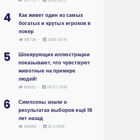
107772
2015.03.21
4
Как живет один из самых
богатых и крутых игроков в
покер
88726
2015.04.15
5
Шокирующие иллюстрации
показывают, что чувствуют
животные на примере
людей!
83632
09.07.2016
6
Симпсоны знали о
результатах выборов ещё 16
лет назад
59066
10.11.2016