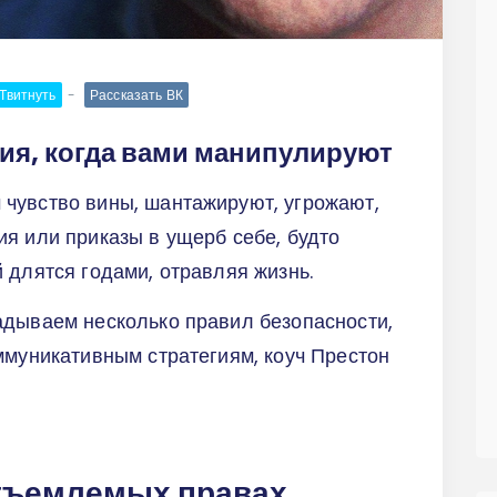
Твитнуть
Рассказать ВК
ия, когда вами манипулируют
чувство вины, шантажируют, угрожают,
я или приказы в ущерб себе, будто
 длятся годами, отравляя жизнь.
адываем несколько правил безопасности,
ммуникативным стратегиям, коуч Престон
отъемлемых правах