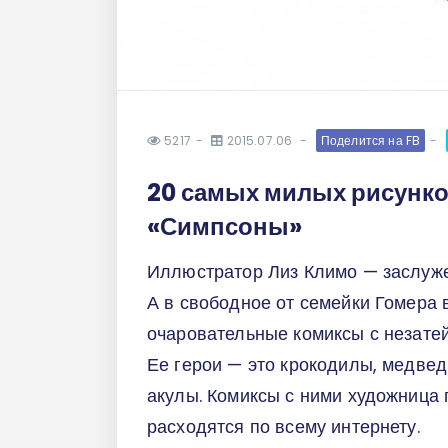
5217
2015.07.06
Поделится на FB
20 самых милых рисунко
«Симпсоны»
Иллюстратор Лиз Климо — заслуж
А в свободное от семейки Гомера 
очаровательные комиксы с незате
Ее герои — это крокодилы, медвед
акулы. Комиксы с ними художница п
расходятся по всему интернету.