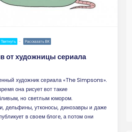
Твитнуть
Рассказать ВК
в от художницы сериала
енный художник сериала «The Simpsons».
время она рисует вот такие
йливым, но светлым юмором.
и, дельфины, утконосы, динозавры и даже
убликует в своем блоге, а потом они