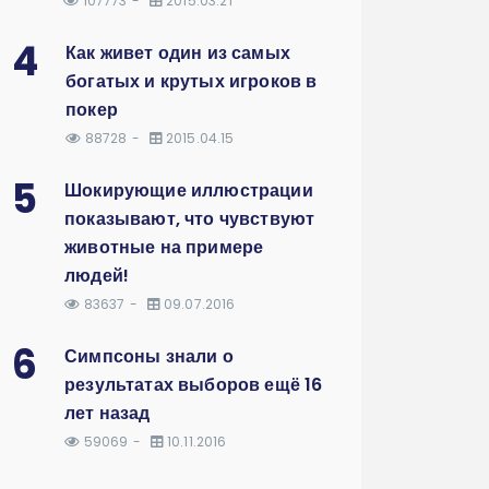
107773
2015.03.21
4
Как живет один из самых
богатых и крутых игроков в
покер
88728
2015.04.15
5
Шокирующие иллюстрации
показывают, что чувствуют
животные на примере
людей!
83637
09.07.2016
6
Симпсоны знали о
результатах выборов ещё 16
лет назад
59069
10.11.2016