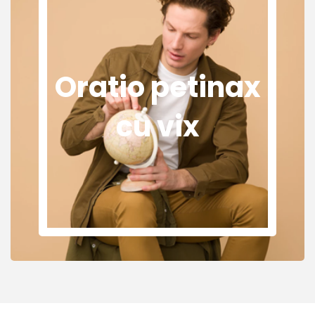
Oratio petinax
cu vix