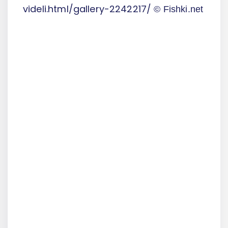
videli.html/gallery-2242217/
© Fishki.net