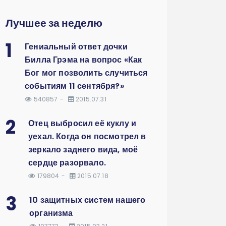
Лучшее за неделю
1
Гениальный ответ дочки
Билла Грэма на вопрос «Как
Бог мог позволить случиться
событиям 11 сентября?»
540857
2015.07.31
2
Отец выбросил её куклу и
уехал. Когда он посмотрел в
зеркало заднего вида, моё
сердце разорвало.
179804
2015.07.18
3
10 защитных систем нашего
организма