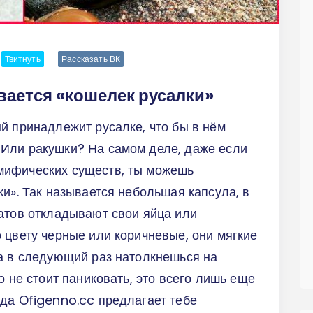
Твитнуть
Рассказать ВК
вается «кошелек русалки»
й принадлежит русалке, что бы в нём
Или ракушки? На самом деле, даже если
мифических существ, ты можешь
ки». Так называется небольшая капсула, в
атов откладывают свои яйца или
 цвету черные или коричневые, они мягкие
да в следующий раз натолкнешься на
о не стоит паниковать, это всего лишь еще
да Ofigenno.cc предлагает тебе