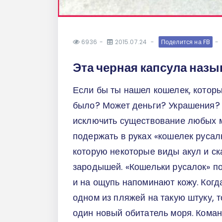
6936
2015.07.24
Поделится на FB
Эта черная капсула назы
Если бы ты нашел кошелек, которы
было? Может деньги? Украшения? 
исключить существование любых 
подержать в руках «кошелек русал
которую некоторые виды акул и ск
зародышей. «Кошельки русалок» по
и на ощупь напоминают кожу. Ког
одном из пляжей на такую штуку, т
один новый обитатель моря. Коман