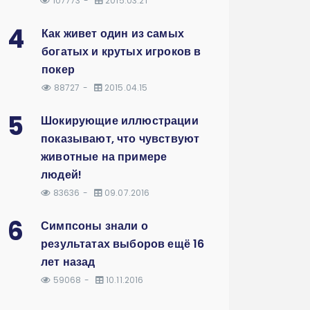
107773
2015.03.21
4
Как живет один из самых
богатых и крутых игроков в
покер
88727
2015.04.15
5
Шокирующие иллюстрации
показывают, что чувствуют
животные на примере
людей!
83636
09.07.2016
6
Симпсоны знали о
результатах выборов ещё 16
лет назад
59068
10.11.2016