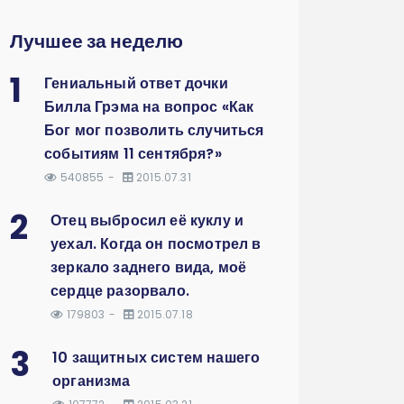
Лучшее за неделю
1
Гениальный ответ дочки
Билла Грэма на вопрос «Как
Бог мог позволить случиться
событиям 11 сентября?»
540855
2015.07.31
2
Отец выбросил её куклу и
уехал. Когда он посмотрел в
зеркало заднего вида, моё
сердце разорвало.
179803
2015.07.18
3
10 защитных систем нашего
организма