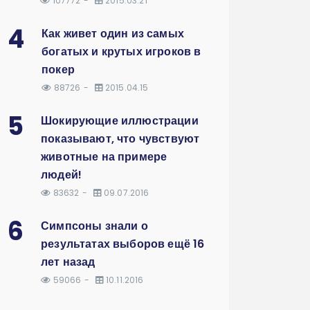
107772
2015.03.21
4
Как живет один из самых
богатых и крутых игроков в
покер
88726
2015.04.15
5
Шокирующие иллюстрации
показывают, что чувствуют
животные на примере
людей!
83632
09.07.2016
6
Симпсоны знали о
результатах выборов ещё 16
лет назад
59066
10.11.2016