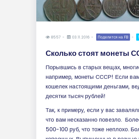
8557
03.11.2016
Поделится на FB
Сколько стоят монеты С
Порывшись в старых вещах, многи
например, монеты СССР! Если вам 
кошелек настоящими деньгами, вед
десятки тысяч рублей!
Так, к примеру, если у вас завалял
что вам несказанно повезло. Бол
500-100 руб, что тоже неплохо. Б
копеечных. Выпущенные в разные г