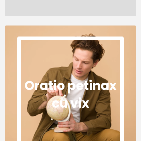
Oratio petinax
cu vix