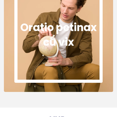
Oratio petinax
cu vix