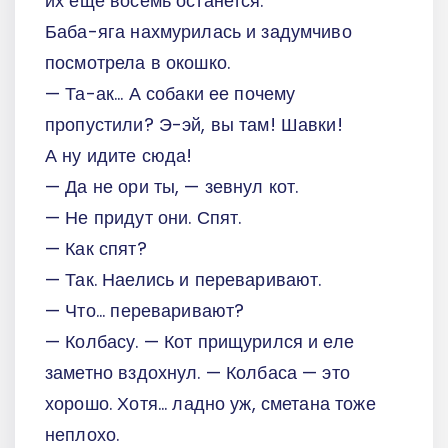
их еще восемь останется.
Баба-яга нахмурилась и задумчиво
посмотрела в окошко.
— Та-ак... А собаки ее почему
пропустили? Э-эй, вы там! Шавки!
А ну идите сюда!
— Да не ори ты, — зевнул кот.
— Не придут они. Спят.
— Как спят?
— Так. Наелись и переваривают.
— Что... переваривают?
— Колбасу. — Кот прищурился и еле
заметно вздохнул. — Колбаса — это
хорошо. Хотя... ладно уж, сметана тоже
неплохо.