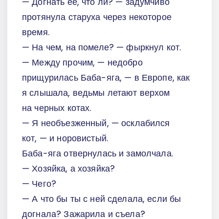
— Догнать ее, что ли? — задумчиво
протянула старуха через некоторое
время.
— На чем, на помеле? — фыркнул кот.
— Между прочим, — недобро
прищурилась Баба-яга, — в Европе, как
я слышала, ведьмы летают верхом
на черных котах.
— Я необъезженный, — осклабился
кот, — и норовистый.
Баба-яга отвернулась и замолчала.
— Хозяйка, а хозяйка?
— Чего?
— А что бы ты с ней сделала, если бы
догнала? Зажарила и съела?