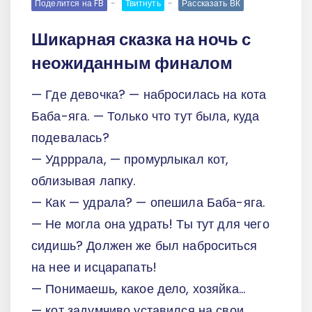
Поделится на FB
Твитнуть
Рассказать ВК
Шикарная сказка на ночь с
неожиданным финалом
— Где девочка? — набросилась на кота
Баба-яга. — Только что тут была, куда
подевалась?
— Удрррала, — промурлыкал кот,
облизывая лапку.
— Как — удрала? — опешила Баба-яга.
— Не могла она удрать! Ты тут для чего
сидишь? Должен же был наброситься
на нее и исцарапать!
— Понимаешь, какое дело, хозяйка...
— кот задумчиво уставился на свои