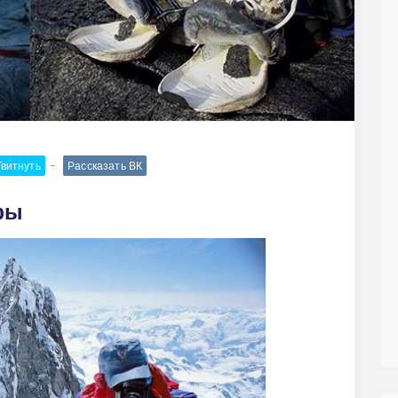
Твитнуть
Рассказать ВК
фы