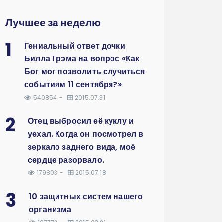
Лучшее за неделю
1
Гениальный ответ дочки
Билла Грэма на вопрос «Как
Бог мог позволить случиться
событиям 11 сентября?»
540854
2015.07.31
2
Отец выбросил её куклу и
уехал. Когда он посмотрел в
зеркало заднего вида, моё
сердце разорвало.
179803
2015.07.18
3
10 защитных систем нашего
организма