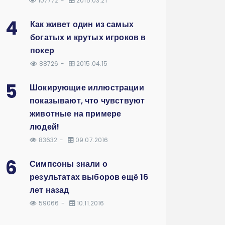
107772
2015.03.21
4
Как живет один из самых
богатых и крутых игроков в
покер
88726
2015.04.15
5
Шокирующие иллюстрации
показывают, что чувствуют
животные на примере
людей!
83632
09.07.2016
6
Симпсоны знали о
результатах выборов ещё 16
лет назад
59066
10.11.2016