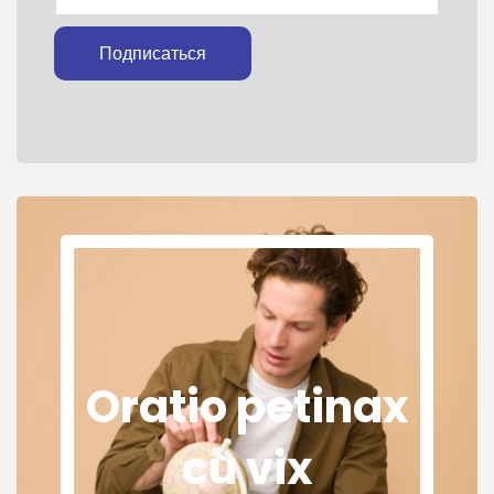
Подписаться
Oratio petinax
cu vix