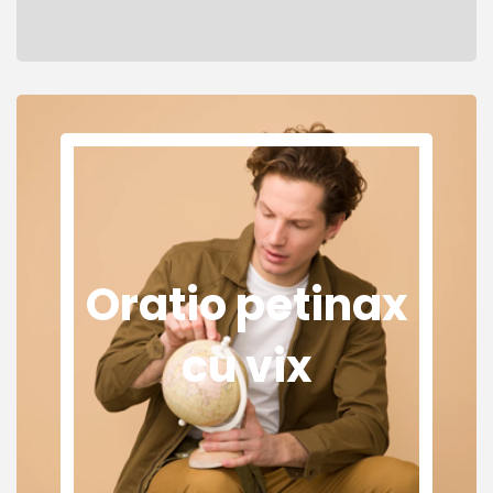
Oratio petinax
cu vix