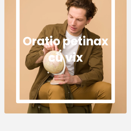
Oratio petinax
cu vix