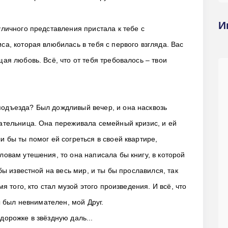
И
личного представления пристала к тебе с
а, которая влюбилась в тебя с первого взгляда. Вас
ая любовь. Всё, что от тебя требовалось – твои
одъезда? Был дождливый вечер, и она насквозь
ательница. Она переживала семейный кризис, и ей
 бы ты помог ей согреться в своей квартире,
овам утешения, то она написала бы книгу, в которой
бы известной на весь мир, и ты бы прославился, так
я того, кто стал музой этого произведения. И всё, что
ы был невнимателен, мой Друг.
орожке в звёздную даль...