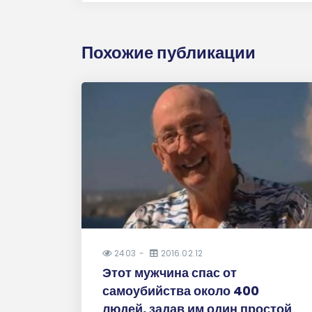
Похожие публикации
2403
2016.02.12
Этот мужчина спас от
самоубийства около 400
людей, задав им один простой