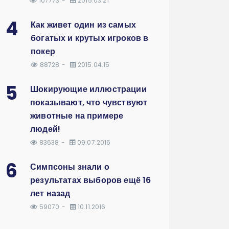
107773
2015.03.21
4
Как живет один из самых
богатых и крутых игроков в
покер
88728
2015.04.15
5
Шокирующие иллюстрации
показывают, что чувствуют
животные на примере
людей!
83638
09.07.2016
6
Симпсоны знали о
результатах выборов ещё 16
лет назад
59070
10.11.2016