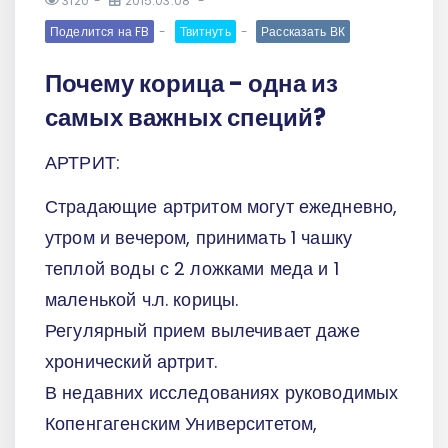
3120
2015.03.08
Поделится на FB
Твитнуть
Рассказать ВК
Почему корица - одна из
самых важных специй?
АРТРИТ:
Страдающие артритом могут ежедневно,
утром и вечером, принимать 1 чашку
теплой воды с 2 ложками меда и 1
маленькой ч.л. корицы.
Регулярный прием вылечивает даже
хронический артрит.
В недавних исследованиях руководимых
Копенгагенским Университетом,