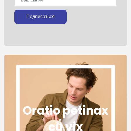
Подписаться
Oratio petinax
cu vix