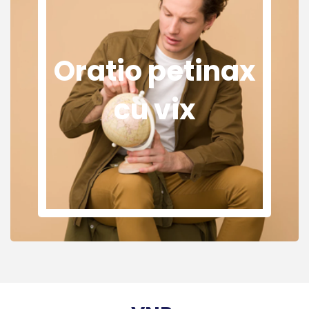
Oratio petinax
cu vix