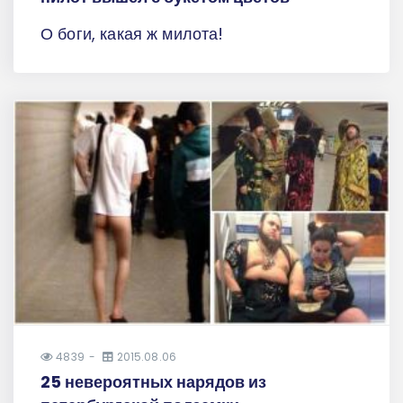
О боги, какая ж милота!
4839
2015.08.06
25 невероятных нарядов из