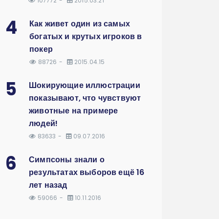
107772
2015.03.21
4
Как живет один из самых
богатых и крутых игроков в
покер
88726
2015.04.15
5
Шокирующие иллюстрации
показывают, что чувствуют
животные на примере
людей!
83633
09.07.2016
6
Симпсоны знали о
результатах выборов ещё 16
лет назад
59066
10.11.2016