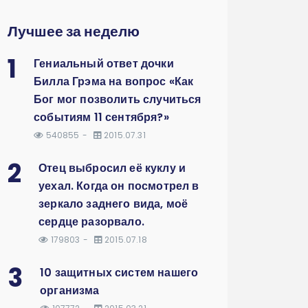
Лучшее за неделю
1
Гениальный ответ дочки
Билла Грэма на вопрос «Как
Бог мог позволить случиться
событиям 11 сентября?»
540855
2015.07.31
2
Отец выбросил её куклу и
уехал. Когда он посмотрел в
зеркало заднего вида, моё
сердце разорвало.
179803
2015.07.18
3
10 защитных систем нашего
организма