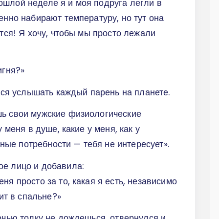
ошлой неделе я и моя подруга легли в
енно набирают температуру, но тут она
ется! Я хочу, чтобы мы просто лежали
фигня?»
ится услышать каждый парень на планете.
шь свои мужские физиологические
у меня в душе, какие у меня, как у
ые потребности — тебя не интересует».
ое лицо и добавила:
ня просто за то, какая я есть, независимо
дит в спальне?»
ночью толку не дождешься, отвернулся и