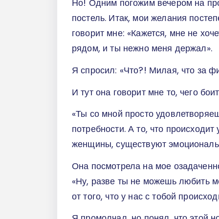
Но! Одним погожим вечером на пр
постель. Итак, мои желания постеп
говорит мне: «Кажется, мне не хоч
рядом, и ты нежно меня держал».
Я спросил: «Что?! Милая, что за 
И тут она говорит мне то, чего бо
«Ты со мной просто удовлетворяе
потребности. А то, что происходит 
женщины, существуют эмоциональн
Она посмотрела на мое озадаченн
«Ну, разве ты не можешь любить ме
от того, что у нас с тобой происхо
Я промолчал, но понял, что этой 