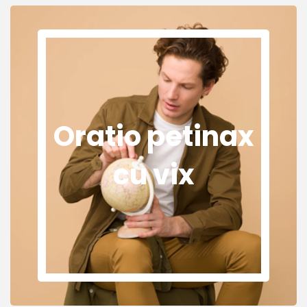
Oratio petinax
cu vix