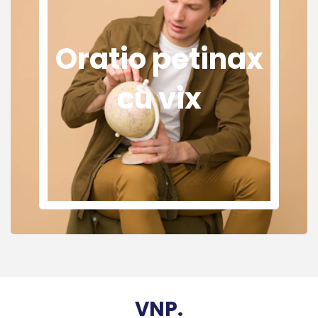
Oratio petinax
cu vix
VNP.