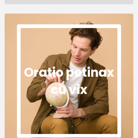
Oratio petinax
cu vix