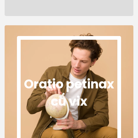
Oratio petinax
cu vix