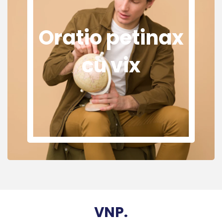
Oratio petinax
cu vix
VNP.