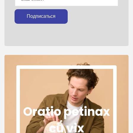
Подписаться
Oratio petinax
cu vix