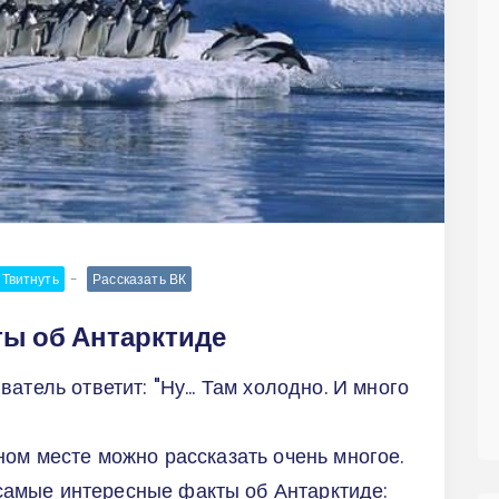
Твитнуть
Рассказать ВК
ты об Антарктиде
атель ответит: "Ну... Там холодно. И много
ном месте можно рассказать очень многое.
амые интересные факты об Антарктиде: