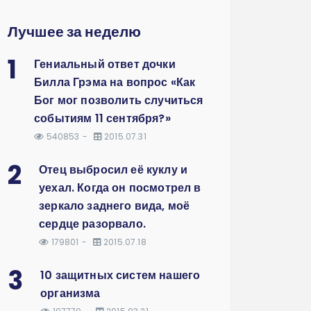
Лучшее за неделю
1
Гениальный ответ дочки
Билла Грэма на вопрос «Как
Бог мог позволить случиться
событиям 11 сентября?»
540853
2015.07.31
2
Отец выбросил её куклу и
уехал. Когда он посмотрел в
зеркало заднего вида, моё
сердце разорвало.
179801
2015.07.18
3
10 защитных систем нашего
организма