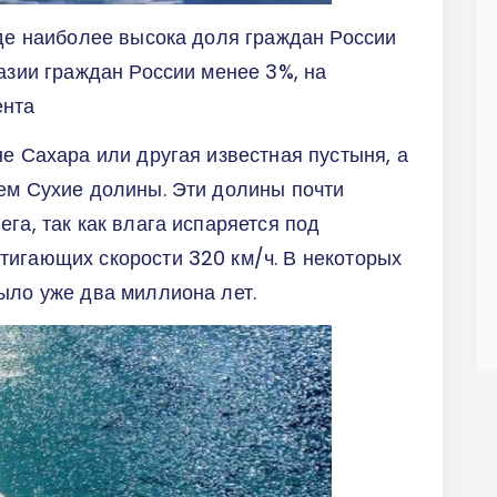
иде наиболее высока доля граждан России
разии граждан России менее 3%, на
ента
не Сахара или другая известная пустыня, а
ем Сухие долины. Эти долины почти
га, так как влага испаряется под
тигающих скорости 320 км/ч. В некоторых
ыло уже два миллиона лет.