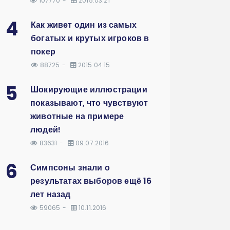
107770
2015.03.21
4
Как живет один из самых
богатых и крутых игроков в
покер
88725
2015.04.15
5
Шокирующие иллюстрации
показывают, что чувствуют
животные на примере
людей!
83631
09.07.2016
6
Симпсоны знали о
результатах выборов ещё 16
лет назад
59065
10.11.2016