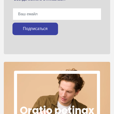
Подписаться
Oratio petinax