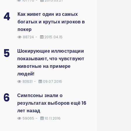
107770
2015.03.21
4
Как живет один из самых
богатых и крутых игроков в
покер
88724
2015.04.15
5
Шокирующие иллюстрации
показывают, что чувствуют
животные на примере
людей!
83631
09.07.2016
6
Симпсоны знали о
результатах выборов ещё 16
лет назад
59065
10.11.2016