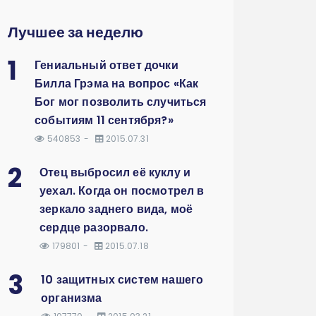
Лучшее за неделю
1
Гениальный ответ дочки
Билла Грэма на вопрос «Как
Бог мог позволить случиться
событиям 11 сентября?»
540853
2015.07.31
2
Отец выбросил её куклу и
уехал. Когда он посмотрел в
зеркало заднего вида, моё
сердце разорвало.
179801
2015.07.18
3
10 защитных систем нашего
организма