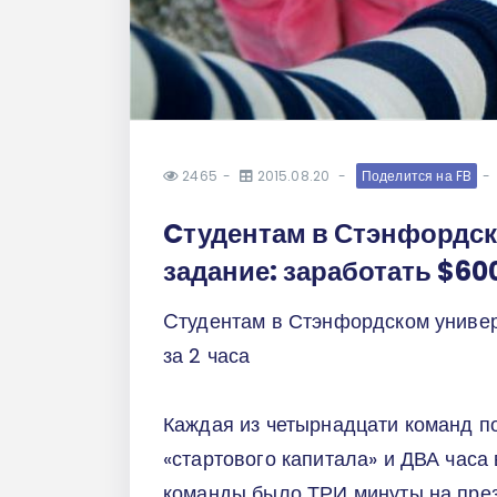
2465
2015.08.20
Поделится на FB
Cтудентам в Стэнфордск
задание: заработать $600
Cтудентам в Стэнфордском универ
за 2 часа
Каждая из четырнадцати команд 
«стартового капитала» и ДВА часа
команды было ТРИ минуты на през