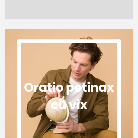
Oratio petinax
cu vix