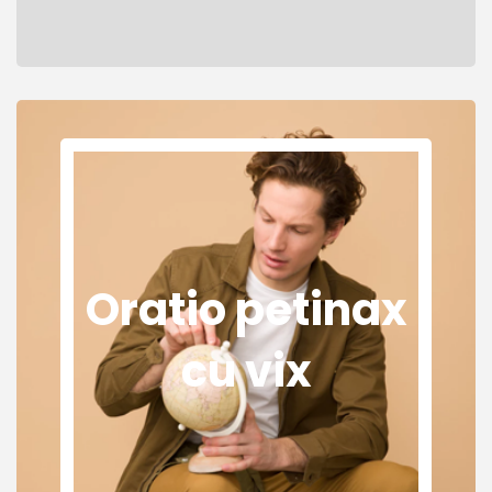
Oratio petinax
cu vix