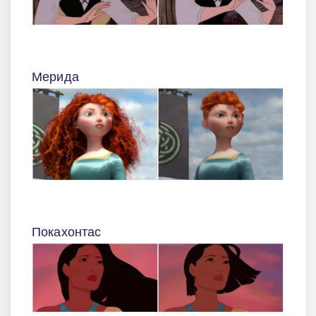
Мерида
Покахонтас