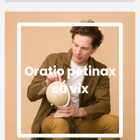
Oratio petinax
cu vix