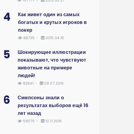
107777
2015.03.21
4
Как живет один из самых
богатых и крутых игроков в
покер
88735
2015.04.15
5
Шокирующие иллюстрации
показывают, что чувствуют
животные на примере
людей!
83641
09.07.2016
6
Симпсоны знали о
результатах выборов ещё 16
лет назад
59075
10.11.2016