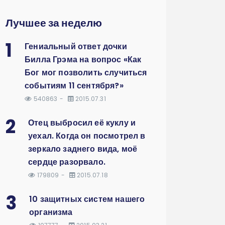
Лучшее за неделю
1
Гениальный ответ дочки
Билла Грэма на вопрос «Как
Бог мог позволить случиться
событиям 11 сентября?»
540863
2015.07.31
2
Отец выбросил её куклу и
уехал. Когда он посмотрел в
зеркало заднего вида, моё
сердце разорвало.
179809
2015.07.18
3
10 защитных систем нашего
организма