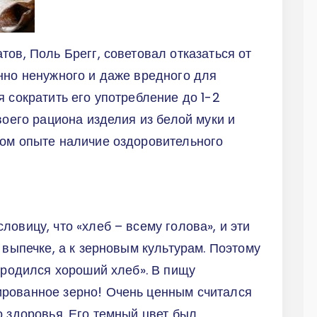
ов, Поль Брегг, советовал отказаться от
нно ненужного и даже вредного для
я сократить его употребление до 1-2
воего рациона изделия из белой муки и
ном опыте наличие оздоровительного
овицу, что «хлеб – всему голова», и эти
 выпечке, а к зерновым культурам. Поэтому
 уродился хороший хлеб». В пищу
рованное зерно! Очень ценным считался
о здоровья. Его темный цвет был