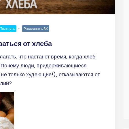
Твитнуть
Рассказать ВК
заться от хлеба
агать, что настанет время, когда хлеб
? Почему люди, придерживающиеся
, не только худеющие!), отказываются от
елий?