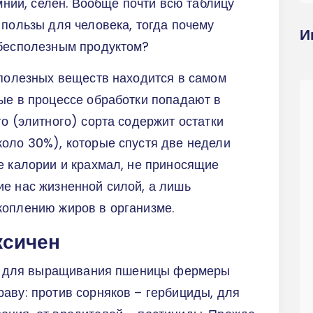
емний, селен. Вообще почти всю таблицу
 пользы для человека, тогда почему
И
 бесполезным продуктом?
 полезных веществ находится в самом
ые в процессе обработки попадают в
го (элитного) сорта содержит остатки
коло 30%), которые спустя две недели
е калории и крахмал, не приносящие
е нас жизненной силой, а лишь
коплению жиров в организме.
ксичен
что для выращивания пшеницы фермеры
аву: против сорняков – гербициды, для