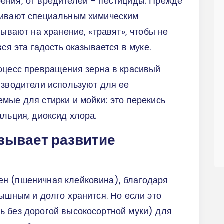
ения, от вредителей – пестициды. Прежде
шивают специальным химическим
дывают на хранение, «травят», чтобы не
вся эта гадость оказывается в муке.
роцесс превращения зерна в красивый
изводители используют для ее
мые для стирки и мойки: это перекись
альция, диоксид хлора.
ызывает развитие
н (пшеничная клейковина), благодаря
пышным и долго хранится. Но если это
ь без дорогой высокосортной муки) для