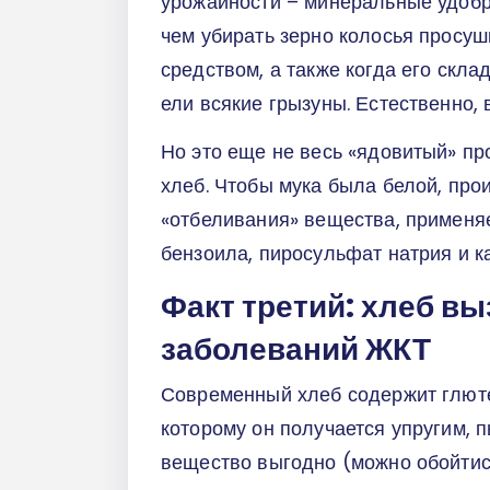
урожайности – минеральные удобр
чем убирать зерно колосья просу
средством, а также когда его скла
ели всякие грызуны. Естественно, 
Но это еще не весь «ядовитый» п
хлеб. Чтобы мука была белой, про
«отбеливания» вещества, применяе
бензоила, пиросульфат натрия и к
Факт третий: хлеб в
заболеваний ЖКТ
Современный хлеб содержит глюте
которому он получается упругим, 
вещество выгодно (можно обойтис