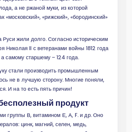
ода, а не ржаной муки, из которой
как «московский», «рижский», «бородинский»
 Руси жили долго. Согласно историческим
ря Николая II с ветеранами войны 1812 года
а самому старшему – 124 года.
 муку стали производить промышленным
ось не в лучшую сторону. Многие поняли,
ся. И на то есть пять причин!
 бесполезный продукт
 группы В, витамином Е, А, F. и др. Оно
ралов: цинк, магний, селен, медь,