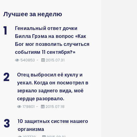
Лучшее за неделю
1
Гениальный ответ дочки
Билла Грэма на вопрос «Как
Бог мог позволить случиться
событиям 11 сентября?»
540853
2015.07.31
2
Отец выбросил её куклу и
уехал. Когда он посмотрел в
зеркало заднего вида, моё
сердце разорвало.
179801
2015.07.18
3
10 защитных систем нашего
организма