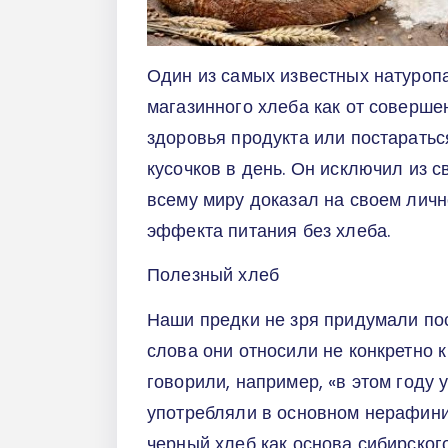
Один из самых известных натуропат
магазинного хлеба как от соверше
здоровья продукта или постаратьс
кусочков в день. Он исключил из с
всему миру доказал на своем лич
эффекта питания без хлеба.
Полезный хлеб
Наши предки не зря придумали посл
слова они относили не конкретно к
говорили, например, «в этом году
употребляли в основном нерафини
черный хлеб как основа сибирског