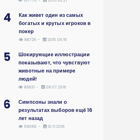
107770
2015.03.21
4
Как живет один из самых
богатых и крутых игроков в
покер
88725
2015.04.15
5
Шокирующие иллюстрации
показывают, что чувствуют
животные на примере
людей!
83631
09.07.2016
6
Симпсоны знали о
результатах выборов ещё 16
лет назад
59065
10.11.2016