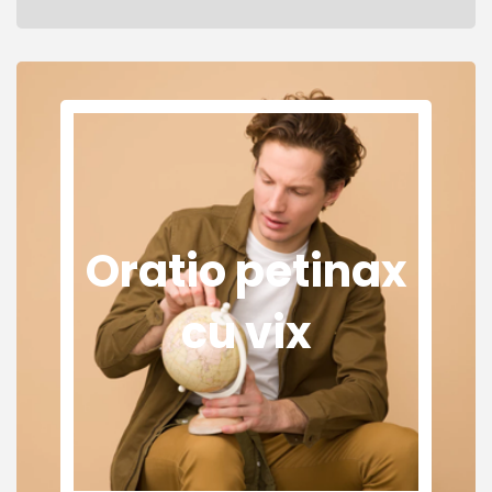
Oratio petinax
cu vix