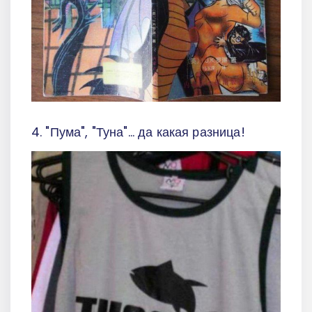
4. "Пума", "Туна"... да какая разница!