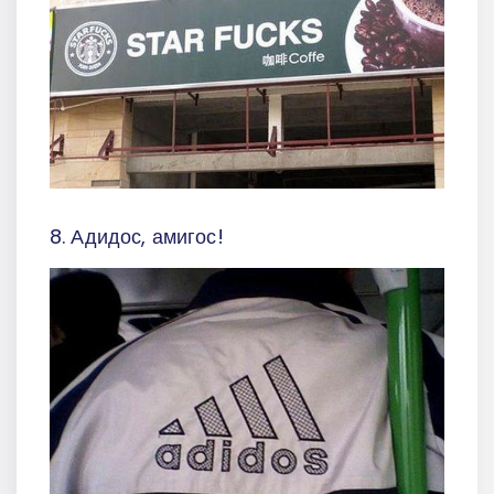
8. Адидос, амигос!